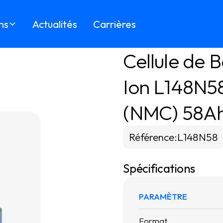
ns
Actualités
Carrières
Cellule de B
Ion L148N5
(NMC) 58A
Référence
:
L148N58
Spécifications
PARAMÈTRE
Format