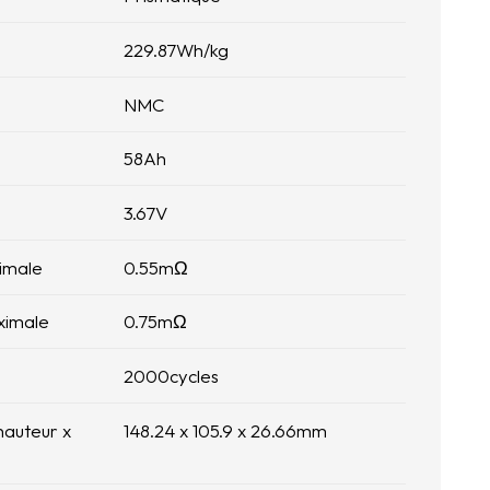
229.87
Wh/kg
NMC
58
Ah
3.67
V
nimale
0.55
mΩ
ximale
0.75
mΩ
2000
cycles
hauteur x
148.24 x 105.9 x 26.66
mm