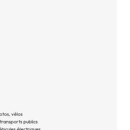
otos, vélos
 transports publics
hicules électriques