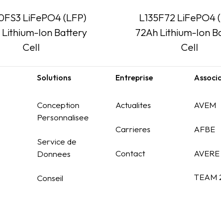
0FS3 LiFePO4 (LFP)
L135F72 LiFePO4 
 Lithium-Ion Battery
72Ah Lithium-Ion B
Cell
Cell
Solutions
Entreprise
Associ
Conception
Actualites
AVEM
Personnalisee
Carrieres
AFBE
Service de
Contact
AVERE
Donnees
TEAM 
Conseil