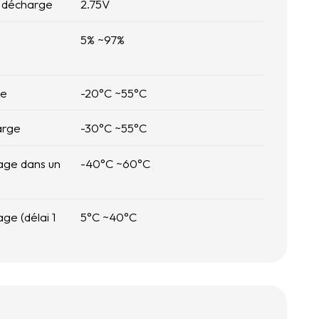
e décharge
2.75
V
5
% ~
97
%
ge
-20
°C ~
55
°C
arge
-30
°C ~
55
°C
age dans un
-40
°C ~
60
°C
ge (délai 1
5
°C ~
40
°C