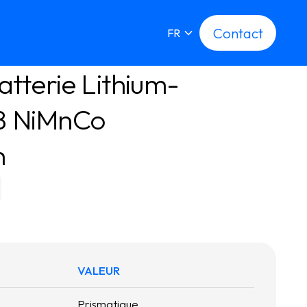
Contact
Contact
FR
atterie Lithium-
8 NiMnCo 
h
VALEUR
Prismatique