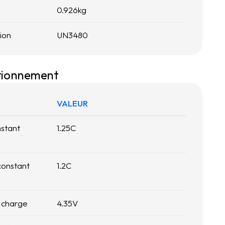
0.926
kg
tion
UN3480
ctionnement
VALEUR
stant
1.25
C
constant
1.2
C
 charge
4.35
V