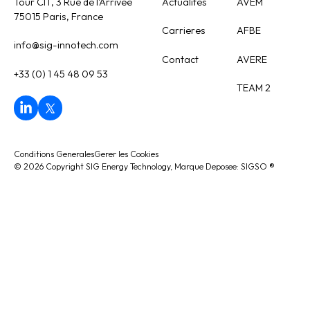
Tour CIT, 3 Rue de l'Arrivée
Actualites
AVEM
75015 Paris, France
Carrieres
AFBE
info@sig-innotech.com
Contact
AVERE
+33 (0) 1 45 48 09 53
TEAM 2
Conditions Generales
Gerer les Cookies
©
2026
Copyright SIG Energy Technology, Marque Deposee: SIGSO
®