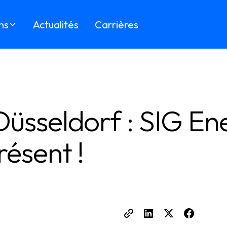
ns
Actualités
Carrières
üsseldorf : SIG En
ésent !