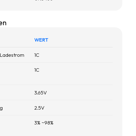
en
WERT
 Ladestrom
1
C
1
C
3.65
V
ng
2.5
V
3
% ~
98
%