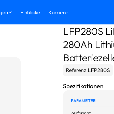
gen
Einblicke
Karriere
LFP280S Li
280Ah Lith
Batteriezell
Referenz
:
LFP280S
Spezifikationen
PARAMETER
Zellformat