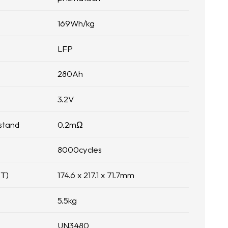
169
Wh/kg
LFP
280
Ah
3.2
V
stand
0.2
mΩ
8000
cycles
 T)
174.6 x 217.1 x 71.7
mm
5.5
kg
UN3480