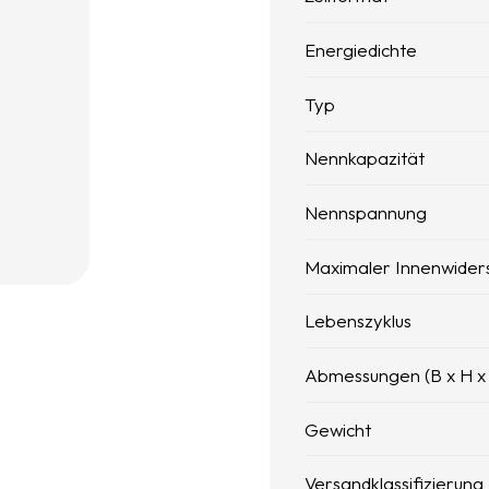
Energiedichte
Typ
Nennkapazität
Nennspannung
Maximaler Innenwider
Lebenszyklus
Abmessungen (B x H x
Gewicht
Versandklassifizierung