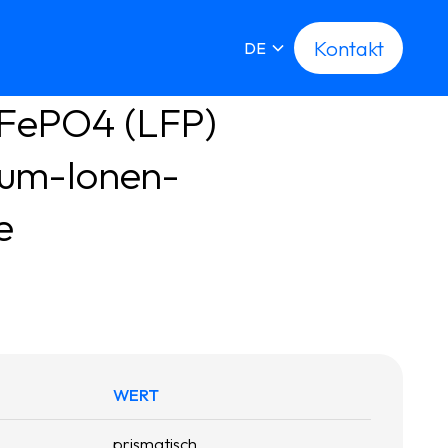
Kontakt
Kontakt
DE
FePO4 (LFP) 
ium-Ionen-
e
WERT
prismatisch