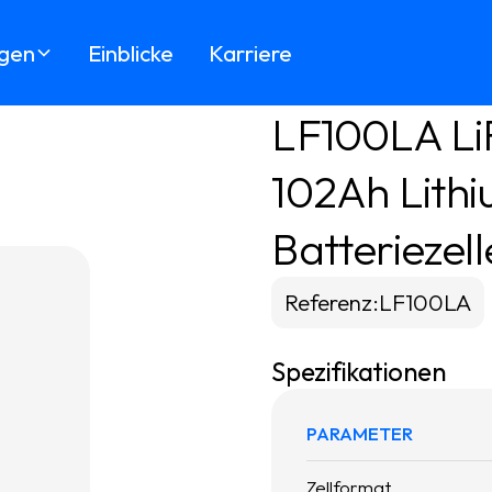
gen
Einblicke
Karriere
LF100LA Li
102Ah Lith
Batteriezell
Referenz
:
LF100LA
Spezifikationen
PARAMETER
Zellformat