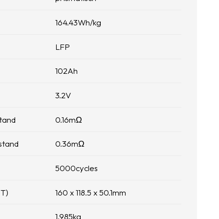
164.43
Wh/kg
LFP
102
Ah
3.2
V
tand
0.16
mΩ
stand
0.36
mΩ
5000
cycles
 T)
160 x 118.5 x 50.1
mm
1.985
kg