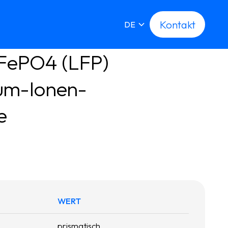
Kontakt
Kontakt
DE
FePO4 (LFP) 
ium-Ionen-
e
WERT
prismatisch