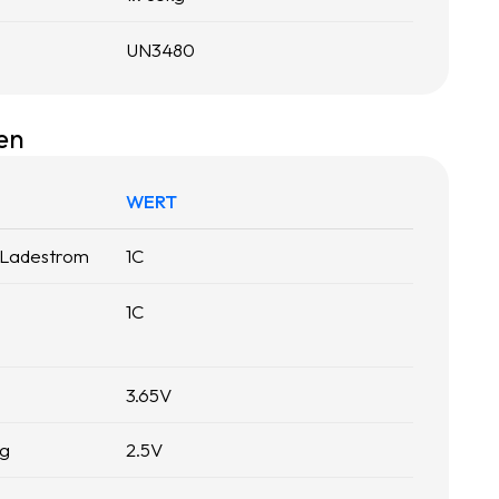
UN3480
en
WERT
 Ladestrom
1
C
1
C
3.65
V
ng
2.5
V